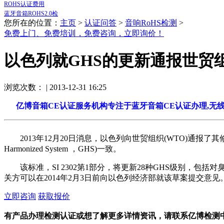
ROHS认证费用
蓝牙音箱ROHS2.0检
您所在的位置：
主页
>
认证问答
>
音响RoHS检测
>
免费上门、免费培训，免费咨询，立即询价！
以色列就GHS的更新通报世贸
浏览次数：
| 2013-12-31 16:25
亿博音箱CE认证服务机构专注于蓝牙音箱CE认证办理,无线
2013年12月20日消息，以色列向世贸组织(WTO)通报了
Harmonized System ，GHS)一致。
该标准，SI 2302第1部分，将更新28种GHS级别，包
关方可以在2014年2月3日前向以色列经济部就该草案提交意
立即咨询
获取报价
有产品办理检测认证或想了解更多详情资讯，请联系亿博检测中心胡小姐