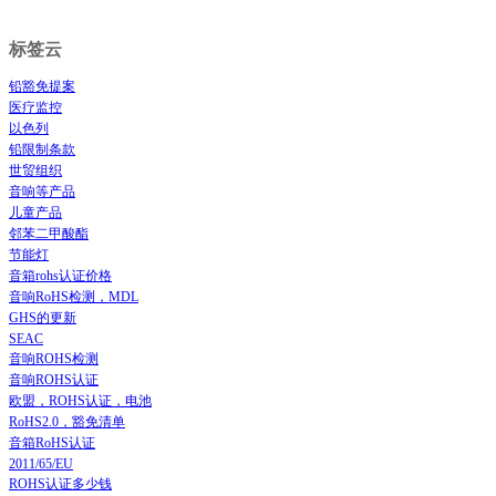
标签云
铅豁免提案
医疗监控
以色列
铅限制条款
世贸组织
音响等产品
儿童产品
邻苯二甲酸酯
节能灯
音箱rohs认证价格
音响RoHS检测，MDL
GHS的更新
SEAC
音响ROHS检测
音响ROHS认证
欧盟，ROHS认证，电池
RoHS2.0，豁免清单
音箱RoHS认证
2011/65/EU
ROHS认证多少钱